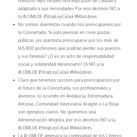
nuestros hijos reciben una educación de calidad y
adaptada a sus necesidades Por eso decimos NO a
la #LOMLOE #StopLeyCelaá #MasLibres
No somos alarmistas cuando nos preocupamos por
la Concertada. Si solo piensan en crear plazas
públicas ¿es alarmista preocuparse por los más de
165.800 profesores que podrían perder sus puestos
y sus familias? ¿O es un acto de responsabilidad
social y solidaridad denunciarlo? Di NO a la
#LOMLOE #StopLeyCelaá #MasLibres
Claro que tenemos razones para preocuparnos por
el futuro de la Concertada, sus profesionales y
alumnos: lo ocurrido en Andalucía, Extremadura,
Asturias, Comunidad Valenciana, Aragón o La Rioja
son ejemplos claros. No queremos una
Administración dirigista, por eso decimos NO a la
#LOMLOE #StopLeyCelaá #MasLibres
La #LOMLOE amenaza la continuidad de los Centros