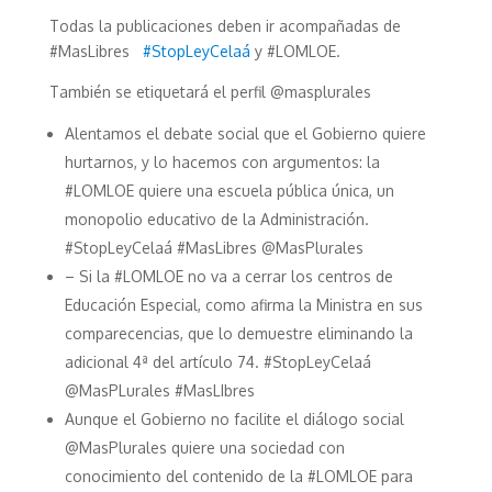
Todas la publicaciones deben ir acompañadas de
#MasLibres
#
StopLeyCelaá
y #LOMLOE.
También se etiquetará el perfil @masplurales
Alentamos el debate social que el Gobierno quiere
hurtarnos, y lo hacemos con argumentos: la
#LOMLOE quiere una escuela pública única, un
monopolio educativo de la Administración.
#StopLeyCelaá #MasLibres @MasPlurales
– Si la #LOMLOE no va a cerrar los centros de
Educación Especial, como afirma la Ministra en sus
comparecencias, que lo demuestre eliminando la
adicional 4ª del artículo 74. #StopLeyCelaá
@MasPLurales #MasLIbres
Aunque el Gobierno no facilite el diálogo social
@MasPlurales quiere una sociedad con
conocimiento del contenido de la #LOMLOE para