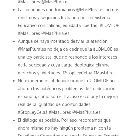
#MasLibres @MasPlurales
Las entidades que formamos @MasPlurales no nos
rendimos y seguimos luchando por un Sistema
Educativo con calidad, equidad y libertad. #LOMLOE
#MasLibres @MasPlurales.
Aunque se haya intentado desviar la atención,
@MasPlurales no deja de decir que la #LOMLOE es
una ley partidista, que no responde a los intereses
de la sociedad y cuya carga ideológica elimina
derechos y libertades. #StopLeyCelaá #MasLibres
No exageramos al denunciar que la #LOMLOE no
aborda los auténticos problemas de la educación
española, como son el fracaso escolar y la mejora
real de la igualdad de oportunidades.
#StopLeyCelaá #MasLibres @MasPlurales
El diálogo es posible. Por eso, recordamos que
ahora mismo no hay ningún problema ni con la
Enseñanza Concertada, ni con la Educación Especial,