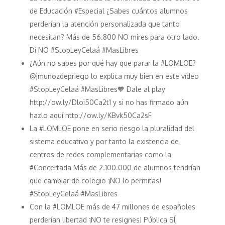
de Educación #Especial ¿Sabes cuántos alumnos
perderían la atención personalizada que tanto
necesitan? Más de 56.800 NO mires para otro lado.
Di NO #StopLeyCelaá #MasLibres
¿Aún no sabes por qué hay que parar la #LOMLOE?
@jmunozdepriego lo explica muy bien en este vídeo
#StopLeyCelaá #MasLibres🧡 Dale al play
http://ow.ly/Dloi50Ca2t1 y si no has firmado aún
hazlo aquí http://ow.ly/KBvk50Ca2sF
La #LOMLOE pone en serio riesgo la pluralidad del
sistema educativo y por tanto la existencia de
centros de redes complementarias como la
#Concertada Más de 2.100.000 de alumnos tendrían
que cambiar de colegio ¡NO lo permitas!
#StopLeyCelaá #MasLibres
Con la #LOMLOE más de 47 millones de españoles
perderían libertad ¡NO te resignes! Pública SÍ,