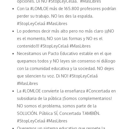
opciones. Di NO #StopLeyCelaá. #MasLibres
Con la #LOMLOE más de 165.800 profesores podrían
perder su trabajo. NO les des la espalda.
#StopLeyCelaá #MasLibres
Lo podemos decir más alto pero no más claro ¡¡¡NO
es el momento, NO son las formas y NO es el
contenido!!! #StopLeyCelaá #MasLibres
Necesitamos un Pacto Educativo estable en el que
quepamos todos y NO leyes sin consenso ni diálogo
con la comunidad educativa y la sociedad. NO dejes
que silencien tu voz. Di NO! #StopLeyCelaá
#MasLibres
La #LOMLOE convierte la enseñanza #Concertada en
subsidiaria de la pública ¡Somos complementarios!
NO somos el problema, somos parte de la
SOLUCIÓN. Pública SÍ, Concertada TAMBIÉN.
#StopLeyCelaá #MasLibres
Queremos un sistema educativo que respete la