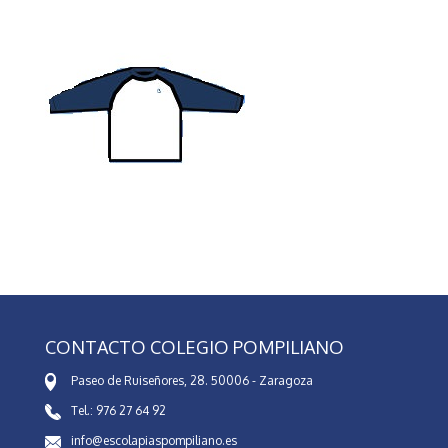
CONTACTO COLEGIO POMPILIANO
Paseo de Ruiseñores, 28. 50006 - Zaragoza
Tel.: 976 27 64 92
info@escolapiaspompiliano.es