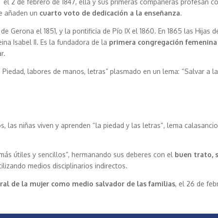
, el 2 de febrero de 1847, ella y sus primeras compañeras profesan 
que añaden un
cuarto voto de dedicación a la enseñanza
.
 Gerona el 1851, y la pontificia de Pío IX el 1860. En 1865 las Hijas d
eina Isabel II. Es la fundadora de la
primera congregación femenina 
r.
s: Piedad, labores de manos, letras” plasmado en un lema: “Salvar a l
, las niñas viven y aprenden “la piedad y las letras“, lema calasancio
ás útiles y sencillos”, hermanando sus deberes con el
buen trato, 
ilizando medios disciplinarios indirectos.
ral de la mujer como medio salvador de las familias
, el 26 de fe