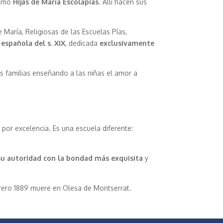
como
Hijas de María Escolapias
. Allí hacen sus
e María, Religiosas de las Escuelas Pías,
española del s. XIX
, dedicada
exclusivamente
as familias enseñando a las niñas el amor a
 por excelencia. Es una escuela diferente:
su autoridad con la bondad más exquisita
y
brero 1889 muere en Olesa de Montserrat.