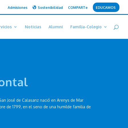
Admisiones
Sostenibilidad
COMPARTe
EDUCAMOS
vicios
Noticias
Alumni
Familia-Colegio
ontal
San José de Calasanz nació en Arenys de Mar
ubre de 1799, en el seno de una humilde familia de