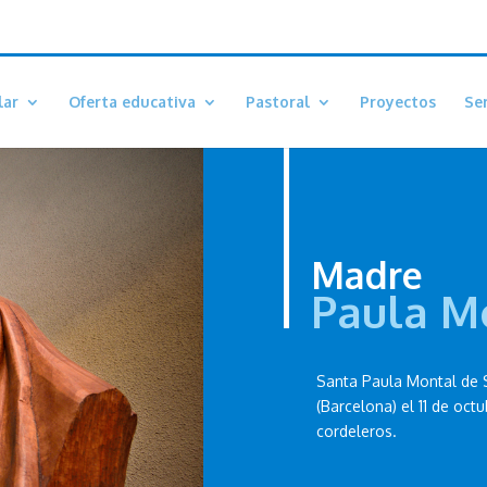
lar
Oferta educativa
Pastoral
Proyectos
Ser
Madre
Paula M
Santa Paula Montal de 
(Barcelona) el 11 de oct
cordeleros.