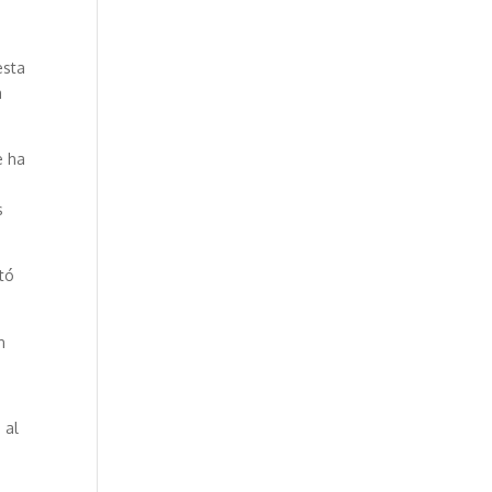
esta
a
e ha
s
ltó
n
 al