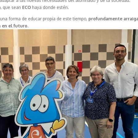
adaptar a las nuevas necesidades del alumnado y de la sociedad.
o, que sean
ECO
haya donde estén.
o una forma de educar propia de este tiempo,
profundamente arraig
 en el futuro
.