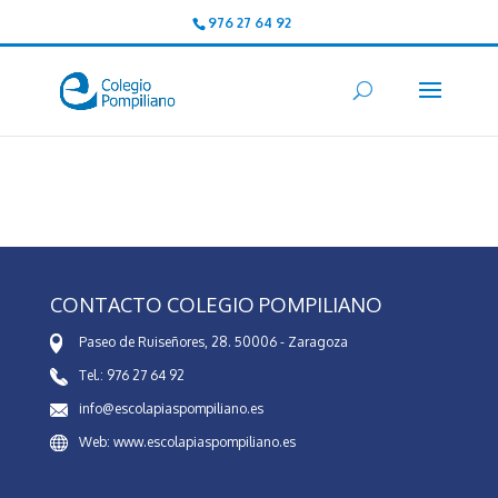
976 27 64 92
CONTACTO COLEGIO POMPILIANO
Paseo de Ruiseñores, 28. 50006 - Zaragoza
Tel.: 976 27 64 92
info@escolapiaspompiliano.es
Web: www.escolapiaspompiliano.es